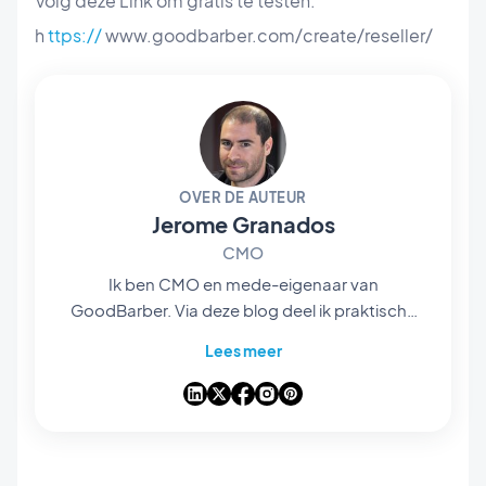
Volg deze Link om gratis te testen:
h
ttps://
www.goodbarber.com/create/reseller/
OVER DE AUTEUR
Jerome Granados
CMO
Ik ben CMO en mede-eigenaar van
GoodBarber. Via deze blog deel ik praktische
tips om het maximale uit GoodBarber te halen,
Lees meer
analyses van de trends die de wereld van
mobiele apps en no-code veranderen, en
enkele gedachten over de impact van
kunstmatige intelligentie op onze sector. Als
een artikel een vraag, idee of ervaring bij je