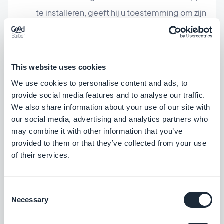
te installeren, geeft hij u toestemming om zijn
vertrouwenszone binnen te gaan. Dit
betekent dat ze uw Inhoud regelmatiger
zullen bekijken. Met een mobiele site zult u
This website uses cookies
moeten vechten om uw publiek te behouden,
We use cookies to personalise content and ads, to
omdat uw klant u bij elke nieuwe
provide social media features and to analyse our traffic.
We also share information about your use of our site with
zoekopdracht op het web in concurrentie
our social media, advertising and analytics partners who
stelt met andere sites."
may combine it with other information that you’ve
Het fatale wapen: Pushmeldingen.
"Push is
provided to them or that they’ve collected from your use
of their services.
de meest effectieve manier om informatie via
een Mijn App door te geven. Gebruikers
geven toestemming om Push meldingen te
Consent
Necessary
Selection
ontvangen. Ze vragen dus om informatie van
uw app. Bovendien is deze informatie