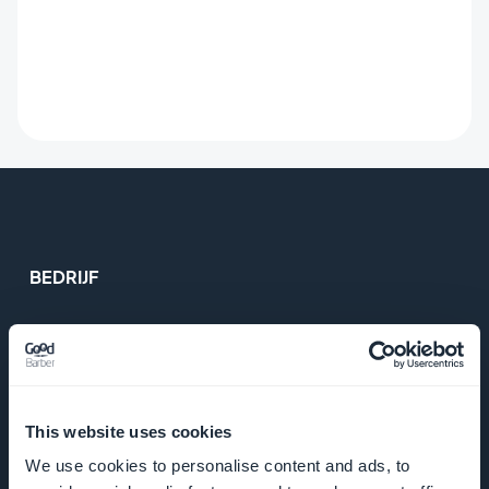
BEDRIJF
Over ons
Geweldige
ondersteuning
This website uses cookies
We use cookies to personalise content and ads, to
GoodBarber