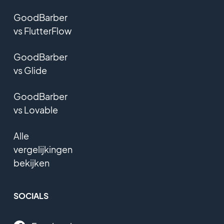
GoodBarber
vs FlutterFlow
GoodBarber
vs Glide
GoodBarber
vs Lovable
Alle
vergelijkingen
bekijken
SOCIALS