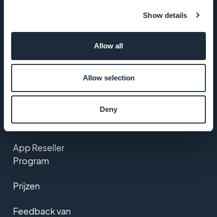
PRODUCT
Show details
eCommerce app
builder
Allow all
App maken
Allow selection
PWA Maken
Deny
Lijst met extensies
App Reseller
Program
Prijzen
Feedback van