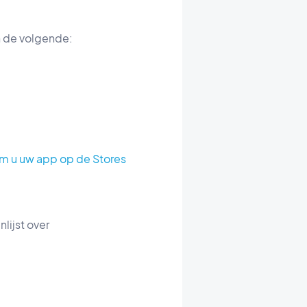
n de volgende:
m u uw app op de Stores
lijst over