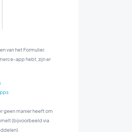
en van het Formulier.
erce-app hebt, zijn er
s
apps
er geen manier heeft om
melt (bijvoorbeeld via
iddelen).