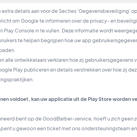
extra details aan voor de Secties 'Gegevensbeveiliging' o
plicht om Google te informeren over de privacy- en beveilig
in Play Console in te vullen. Deze informatie wordt weerge
uikers te helpen begrijpen hoe uw app gebruikersgegeven
loaden.
n alle ontwikkelaars verklaren hoe zij gebruikersgegevens
Google Play publiceren en details verstrekken over hoe zij
ingspraktijken.
lijnen voldoet, kan uw applicatie uit de Play Store worden v
eerd bent op de GoodBarber-service, hoeft u zich geen zo
opent u gewoon een ticket met ons ondersteuningsteam en zi