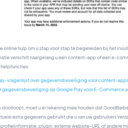
 online hulp om u stap voor stap te begeleiden bij het invull
atie verschilt naargelang u een content-app of een e-comm
 helpfuncties:
lay-vragenlijst over gegevensbeveiliging voor content-app
jst gegevensbeveiliging op Google Play voor E-Commerce 
es doorloopt, moet u er rekening mee houden dat GoodBarb
tuele extra gegevens gebruikt die u van uw gebruikers verza
sprofielinformatie, plugin, externe website-URL of andere m