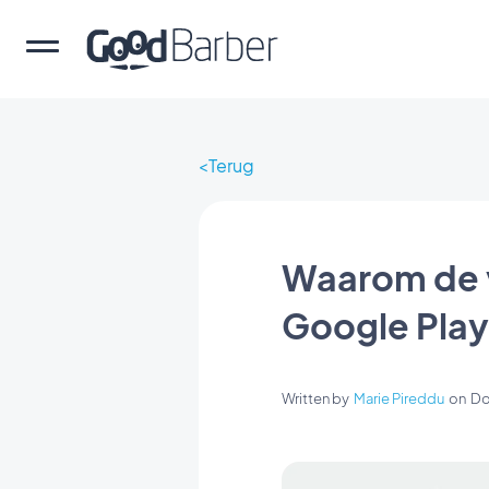
Terug
Waarom de v
Google Pla
Written by
Marie Pireddu
on
Do