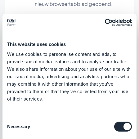
nieuw browsertabblad geopend.
Secties video
Verholpen: in detailweergaven werden
HTML-lijsten niet verticaal uitgelijnd.
This website uses cookies
In detailweergaven wordt elke HTML
We use cookies to personalise content and ads, to
anchor link met als doel
"_blank"
in een
provide social media features and to analyse our traffic.
nieuw browsertabblad geopend.
We also share information about your use of our site with
our social media, advertising and analytics partners who
Secties kaart
may combine it with other information that you’ve
provided to them or that they’ve collected from your use
Vast: in detailweergaven werden HTML-
of their services.
lijsten niet verticaal uitgelijnd.
In detailweergaven wordt elke HTML
Consent
anchor link met als doel
"_blank"
in een
Necessary
Selection
nieuw browsertabblad geopend.