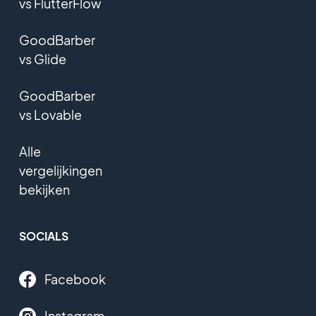
vs FlutterFlow
GoodBarber
vs Glide
GoodBarber
vs Lovable
Alle
vergelijkingen
bekijken
SOCIALS
Facebook
Instagram