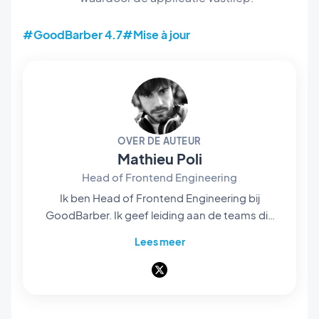
#GoodBarber 4.7
#Mise à jour
OVER DE AUTEUR
Mathieu Poli
Head of Frontend Engineering
Ik ben Head of Frontend Engineering bij
GoodBarber. Ik geef leiding aan de teams die
de rendering-engines bouwen die de kern
Lees meer
vormen van ons no-codeplatform: zij zijn het
die de projecten van onze gebruikers tot leven
brengen en omzetten in native apps —
vloeiend en verzorgd. Alles wat je op het
scherm ziet en gebruikt, gaat door hun