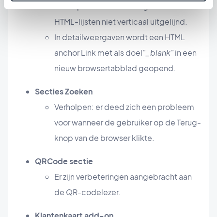
Verholpen: in detailweergaven werden
HTML-lijsten niet verticaal uitgelijnd.
In detailweergaven wordt een HTML
anchor Link met als doel
"_blank"
in een
nieuw browsertabblad geopend.
Secties Zoeken
Verholpen: er deed zich een probleem
voor wanneer de gebruiker op de Terug-
knop van de browser klikte.
QRCode sectie
Er zijn verbeteringen aangebracht aan
de QR-codelezer.
Klantenkaart add-on