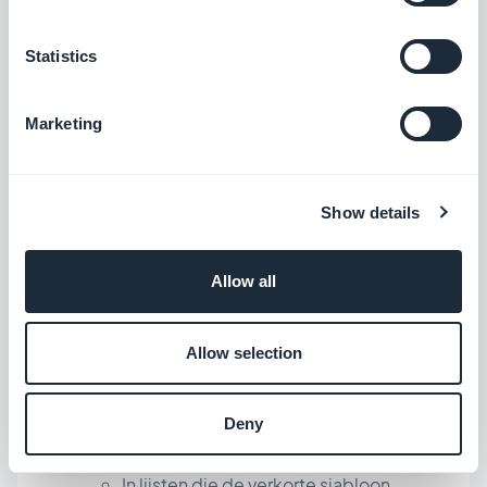
Artikelen sectie
Statistics
Probleem verholpen waardoor de
spinner voor meer artikelen laden niet
Marketing
zichtbaar was.
iOS
In lijsten die de verkorte sjabloon
Show details
gebruiken, is een probleem opgelost
waardoor de auteur met de verkeerde
Allow all
kleur werd weergegeven.
iOS
In lijsten die de verkorte sjabloon
Allow selection
gebruiken, is een probleem opgelost
waardoor miniaturen niet werden
Deny
weergegeven.
iOS
In lijsten die de verkorte sjabloon