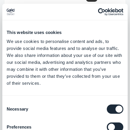
In widgets voor evenementen die de
sjabloon UneClassic gebruiken, is een
probleem opgelost waardoor de eerste
This website uses cookies
cel met de verkeerde achtergrondkleur
We use cookies to personalise content and ads, to
kon worden weergegeven.
Android
provide social media features and to analyse our traffic.
Probleem opgelost waardoor Link-
We also share information about your use of our site with
our social media, advertising and analytics partners who
widgets met de sjabloon Visuele
may combine it with other information that you’ve
snelkoppelingen niet werden
provided to them or that they’ve collected from your use
weergegeven.
iOS
of their services.
In Link-widgets die de sjablonen Grote
diavoorstelling en Kleine diavoorstelling
Consent
Necessary
Selection
gebruiken, is een probleem opgelost
waardoor het scrollen niet goed werkte
Preferences
op mobiele apparaten.
PWA