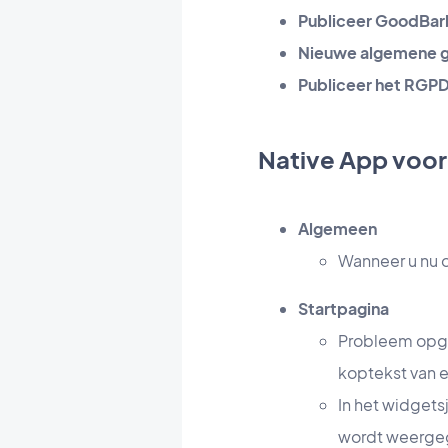
Publiceer GoodBar
Nieuwe algemene g
Publiceer het RGPD
Native App voor
Algemeen
Wanneer u nu o
Startpagina
Probleem opge
koptekst van e
In het widgets
wordt weerge