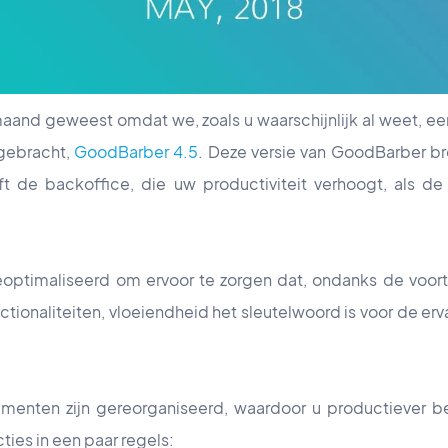
aand geweest omdat we, zoals u waarschijnlijk al weet, e
gebracht,
GoodBarber 4.5
. Deze versie van GoodBarber br
ft de backoffice, die uw productiviteit verhoogt, als 
eoptimaliseerd om ervoor te zorgen dat, ondanks de voo
tionaliteiten, vloeiendheid het sleutelwoord is voor de er
enten zijn gereorganiseerd, waardoor u productiever ben
ties in een paar regels: