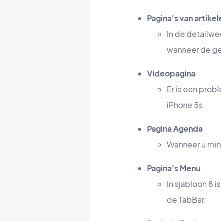
Pagina's van artikel
In de detailw
wanneer de geb
Videopagina
Er is een prob
iPhone 5s.
Pagina Agenda
Wanneer u min
Pagina's Menu
In sjabloon 8 
de TabBar.