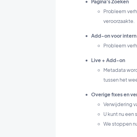
Pagina's Zoeken
Probleem verh
veroorzaakte.
Add-on voor intern
Probleem verh
Live + Add-on
Metadata wordt
tussen het wee
Overige fixes en v
Verwijdering v
U kunt nu een 
We stoppen nu 