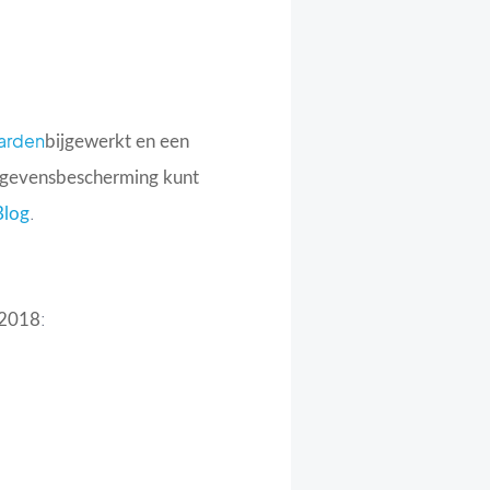
arden
bijgewerkt
en een
gegevensbescherming kunt
.
Blog
:
 2018