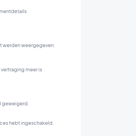
mentdetails
jst werden weergegeven.
 vertraging meer is
d geweigerd.
nces hebt ingeschakeld.