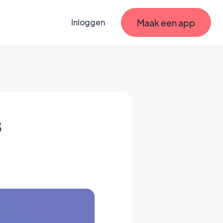
Maak een app
Inloggen
8