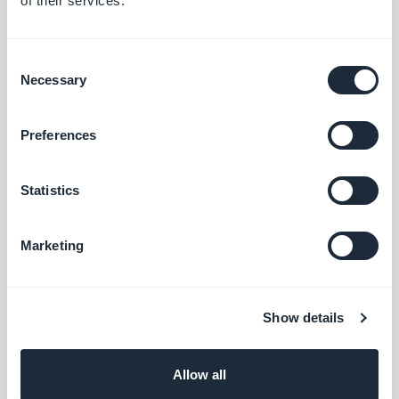
of their services.
Geef uw gebruikers een rechtstreeks
toegang tot uw podcasts.
Gratis
Consent
Necessary
Selection
Gepersonaliseerde videofeed
Preferences
Deel externe inhoud door uw eigen
gepersonaliseerde feed te maken met
Statistics
GoodBarber's koppeling op maat.
Gratis
Marketing
Gepersonaliseerde audio
Integreer audiobestanden in uw app door
een gepersonaliseerde feed te maken
Show details
met de Custom Sound-koppeling van
Gratis
GoodBarber.
Allow all