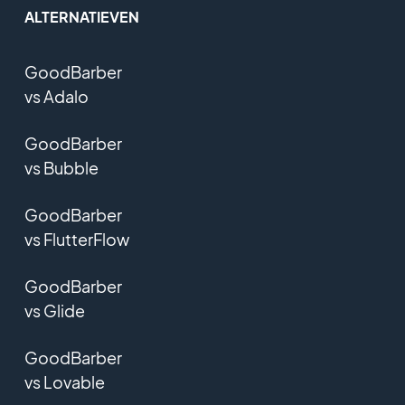
ALTERNATIEVEN
GoodBarber
vs Adalo
GoodBarber
vs Bubble
GoodBarber
vs FlutterFlow
GoodBarber
vs Glide
GoodBarber
vs Lovable