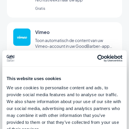
Gratis
Vimeo
Toon automatisch de content van uw
Vimeo-account in uw GoodBarber-app
met onze Vimeo-koppeling voor realtime
Gratis
synchronisatie.
Wordpress-plug-in
This website uses cookies
Deel automatisch de content van uw
We use cookies to personalise content and ads, to
WordPress-website in uw app met de
provide social media features and to analyse our traffic.
Wordpress-plug-in van GoodBarber
We also share information about your use of our site with
Gratis
our social media, advertising and analytics partners who
may combine it with other information that you’ve
provided to them or that they’ve collected from your use
Podcast Feed