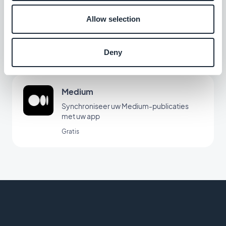
YouTube
Allow selection
Publiceer automatisch content van uw
YouTube-kanaal in uw app met de
YouTube-koppeling van GoodBarber.
Gratis
Deny
Medium
Synchroniseer uw Medium-publicaties
met uw app
Gratis