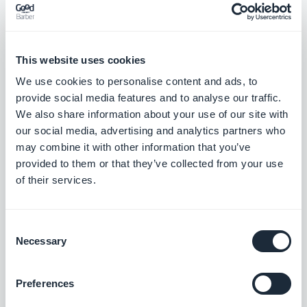
Stripe
Bied meerdere betaalmethoden aan en
maak het winkelen voor uw klanten
This website uses cookies
gemakkelijker
Gratis
We use cookies to personalise content and ads, to
provide social media features and to analyse our traffic.
We also share information about your use of our site with
Stripe Extended
our social media, advertising and analytics partners who
may combine it with other information that you’ve
Bied extra betaalmethoden aan op uw
winkel met Stripe Extended
provided to them or that they’ve collected from your use
of their services.
Gratis
Consent
Alipay
Necessary
Selection
Bied uw klanten uit China een populaire
betaaloplossing aan
Preferences
Gratis