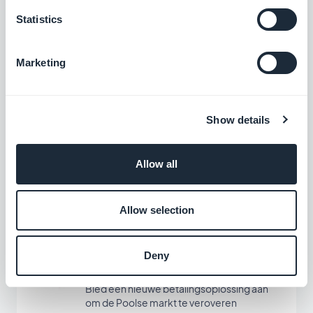
Statistics
Bancontact
Marketing
Bied een nieuwe betaaloplossing aan die
veel gebruikt wordt in België
Gratis
Show details
EPS
Allow all
Bied een nieuwe betalingsoplossing aan
om de Oostenrijkse markt te veroveren
Allow selection
Gratis
Deny
Przelewy24
Bied een nieuwe betalingsoplossing aan
om de Poolse markt te veroveren