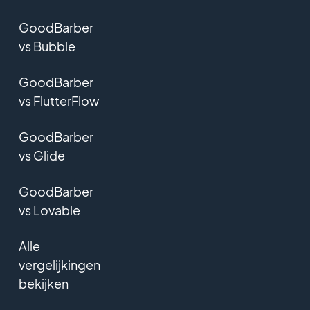
GoodBarber
vs Bubble
GoodBarber
vs FlutterFlow
GoodBarber
vs Glide
GoodBarber
vs Lovable
Alle
vergelijkingen
bekijken