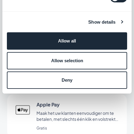
Przelewy24
Bied een nieuwe betalingsoplossing aan
Show details
om de Poolse markt te veroveren
Gratis
Allow all
Klarna
Allow selection
Verhoog uw verkoop met de betaaloptie
'Buy Now Pay Later'
Deny
Gratis
Apple Pay
Maak het uw klanten eenvoudiger om te
betalen, met slechts één klik en volstrekt
veilig
Gratis