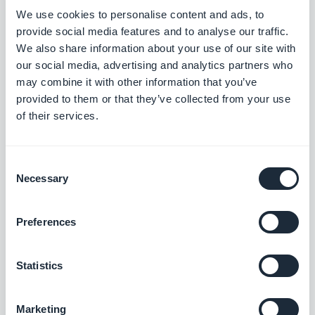
Bied extra betaalmethoden aan op uw
We use cookies to personalise content and ads, to
winkel met Stripe Extended
provide social media features and to analyse our traffic.
We also share information about your use of our site with
Gratis
our social media, advertising and analytics partners who
may combine it with other information that you’ve
provided to them or that they’ve collected from your use
Alipay
of their services.
Bied uw klanten uit China een populaire
betaaloplossing aan
Gratis
Consent
Necessary
Selection
EPS
Preferences
Bied een nieuwe betalingsoplossing aan
om de Oostenrijkse markt te veroveren
Statistics
Gratis
Marketing