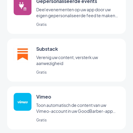
Gepersonaliseerde events
Deel evenementen op uw app door uw
eigen gepersonaliseerde feed te maken
met de Custom Events-koppeling van
Gratis
GoodBarber.
Substack
Verenig uw content, versterk uw
aanwezigheid
Gratis
Vimeo
Toon automatisch de content van uw
Vimeo-account in uw GoodBarber-app
met onze Vimeo-koppeling voor realtime
Gratis
synchronisatie.