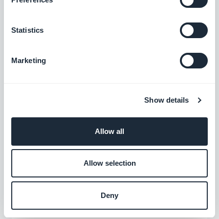
extensies
Statistics
Marketing
AI Extension Builder
Show details
Beschrijf een functie en de AI creëert deze in je app
Allow all
Gratis
Allow selection
Gepersonaliseerde fotofeed
Deny
Deel externe content door uw eigen
gepersonaliseerde feed te maken met