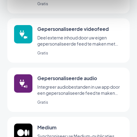
GoodBarber's koppeling op maat.
Gratis
Gepersonaliseerde videofeed
Deel externe inhoud door uw eigen
gepersonaliseerde feed te maken met
GoodBarber's koppeling op maat.
Gratis
Gepersonaliseerde audio
Integreer audiobestanden in uw app door
een gepersonaliseerde feed te maken
met de Custom Sound-koppeling van
Gratis
GoodBarber.
Medium
Synchroniseer uw Medium-publicaties