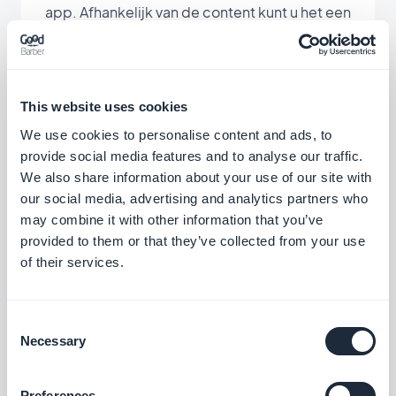
app. Afhankelijk van de content kunt u het een
andere naam geven.
Net zoals bij de andere secties van uw app kunt
This website uses cookies
u het ontwerp wijzigen. Vind de artikelen die op
We use cookies to personalise content and ads, to
andere platforms zijn gepubliceerd direct in uw
provide social media features and to analyse our traffic.
app en maak de toegang van externe content
We also share information about your use of our site with
voor gebruikers gemakkelijker.
our social media, advertising and analytics partners who
may combine it with other information that you’ve
provided to them or that they’ve collected from your use
of their services.
Consent
Bijbehorende
Necessary
Selection
Preferences