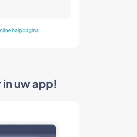
nline helppagina
 in uw app!