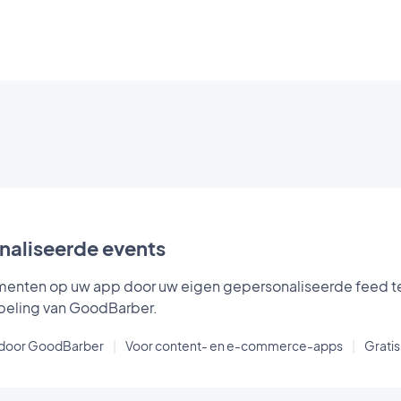
aliseerde events
enten op uw app door uw eigen gepersonaliseerde feed 
eling van GoodBarber.
door GoodBarber
|
Voor content- en e-commerce-apps
|
Gratis