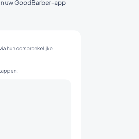
g in uw GoodBarber-app
ia hun oorspronkelijke
stappen: