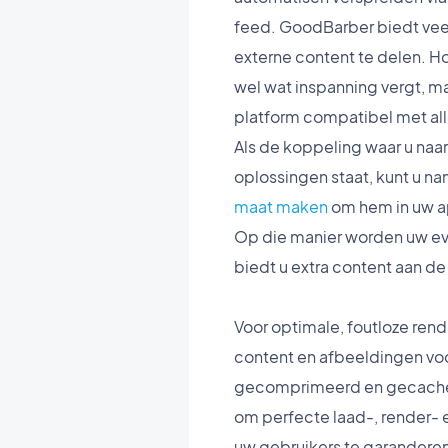
feed. GoodBarber biedt ve
externe content te delen. H
wel wat inspanning vergt, ma
platform compatibel met al
Als de koppeling waar u naar
oplossingen staat, kunt u na
maat maken
om hem in uw ap
Op die manier worden uw eve
biedt u extra content aan de
Voor optimale, foutloze ren
content en afbeeldingen vo
gecomprimeerd en gecach
om perfecte laad-, render- en
uw gebruikers te garanderen