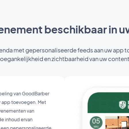
venement beschikbaar in u
enda met gepersonaliseerde feeds aan uw app to
toegankelijkheid en zichtbaarheid van uw content
eling van GoodBarber
w app toevoegen. Met
evenementen van
de inhoud ervan
a een gepersonaliseerde