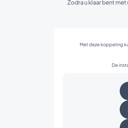
Zodra u klaar bent me
Met deze koppeling ku
De inst