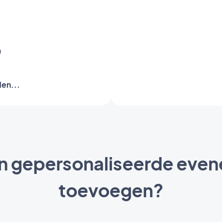
a
en...
en gepersonaliseerde ev
toevoegen?