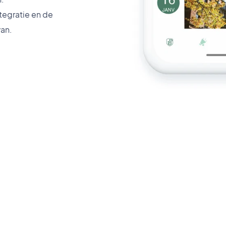
tegratie en de
an.