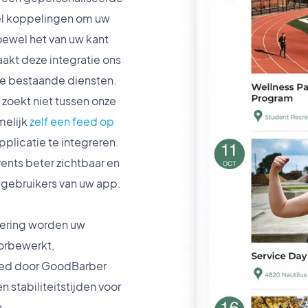
el koppelingen om uw
oewel het van uw kant
akt deze integratie ons
le bestaande diensten.
 zoekt niet tussen onze
melijk
zelf een feed op
plicatie te integreren.
nts beter zichtbaar en
 gebruikers van uw app.
dering worden uw
orbewerkt,
ed door GoodBarber
 stabiliteitstijden voor
.