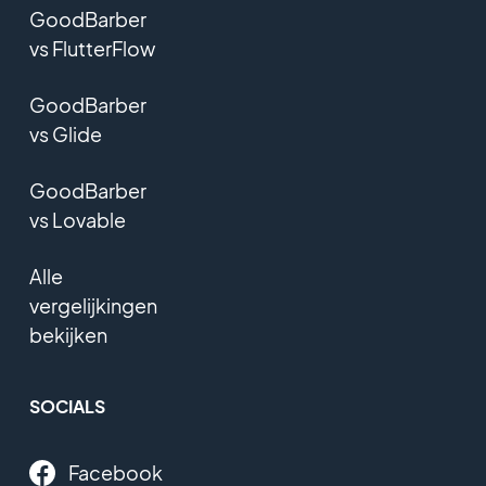
GoodBarber
vs FlutterFlow
GoodBarber
vs Glide
GoodBarber
vs Lovable
Alle
vergelijkingen
bekijken
SOCIALS
Facebook