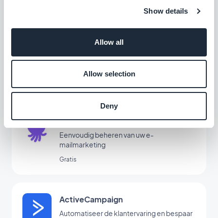
Gratis
Show details
Hubspot
Allow all
Optimaliseer uw interne systemen en
stimuleer de groei van uw bedrijf
Allow selection
Gratis
Deny
EmailOctopus
Eenvoudig beheren van uw e-
mailmarketing
Gratis
ActiveCampaign
Automatiseer de klantervaring en bespaar