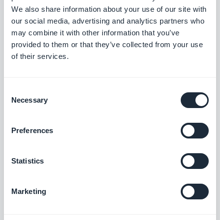
We also share information about your use of our site with
our social media, advertising and analytics partners who
ClickSend
may combine it with other information that you’ve
Voeg sms-functionaliteit en -
provided to them or that they’ve collected from your use
automatiseringen toe aan uw app
of their services.
Gratis
Consent
Necessary
Selection
Kortingscodes
Creëer speciale aanbiedingen en
stimuleer de verkoop in uw online winkel
Preferences
$10/maand
Statistics
Salesforce
Marketing
Boost uw verkopen en conversieratio