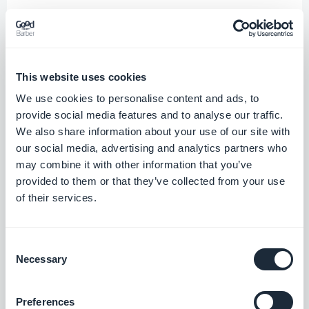
Het ontwerp aanpassen
Pas het ontwerp van uw beloningen aan door
This website uses cookies
een kleur of achtergrondafbeelding, pictogram
We use cookies to personalise content and ads, to
en tekstkleuren en lettertypen te selecteren.
provide social media features and to analyse our traffic.
We also share information about your use of our site with
our social media, advertising and analytics partners who
may combine it with other information that you’ve
Geldigheidsduur
provided to them or that they’ve collected from your use
of their services.
Bepaal de geldigheidsperiode voor elk van uw
beloningen: geen of op een precieze datum.
Consent
Necessary
Selection
Gedetailleerde statistieken
Preferences