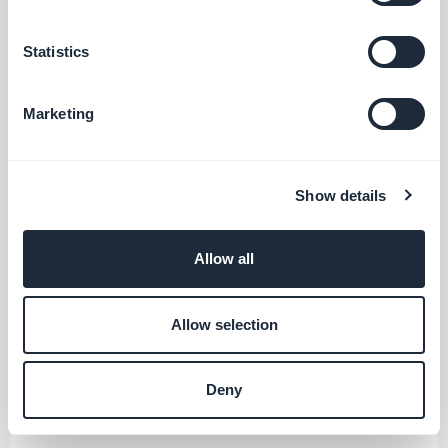
Controleer de prestaties van elk van de
beloningen die worden verzonden via een
Statistics
statistische interface: filter per beloning,
visualiseer het aantal aangeboden beloningen,
Marketing
hoeveel er zijn geopend of ingewisseld.
Show details
Allow all
Beheer van
Allow selection
loyaliteitsprogramma's
Deny
Content apps