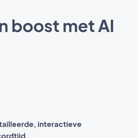
n boost met AI
ailleerde, interactieve
cordtijd