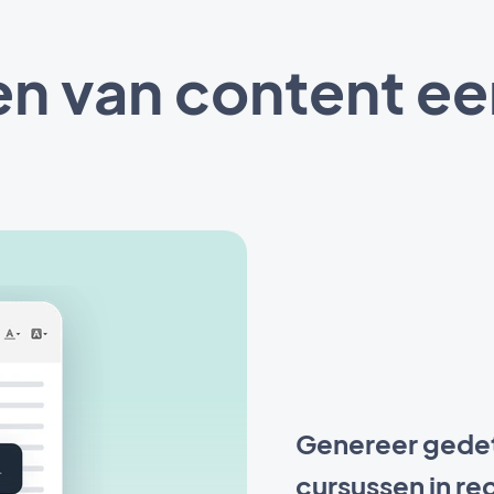
n van content ee
Genereer gedet
cursussen in re