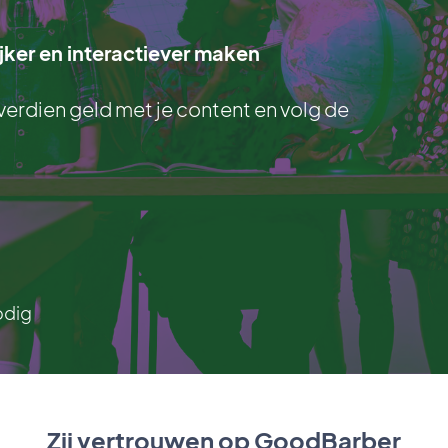
jker en interactiever maken
verdien geld met je content en volg de
odig
Zij vertrouwen op GoodBarber