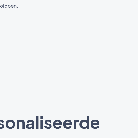
voldoen.
sonaliseerde