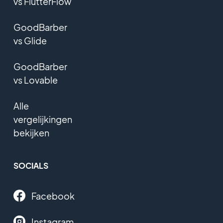
vs FlutterFlow
GoodBarber
vs Glide
GoodBarber
vs Lovable
Alle
vergelijkingen
bekijken
SOCIALS
Facebook
Instagram