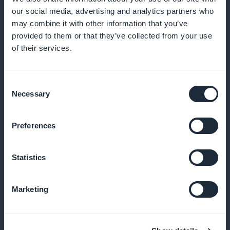
our social media, advertising and analytics partners who
may combine it with other information that you’ve
Pushmeldingen om leerlingen betrokken
provided to them or that they’ve collected from your use
te houden
of their services.
Herinneringen sturen en je gebruikers informeren
Consent
over nieuwe cursussen en oefeningen
Necessary
Selection
Preferences
Cursussen beschikbaar in podcast-
formaat
Statistics
De mogelijkheid bieden om op elk gewenst moment
naar Spaanse lessen te luisteren voor mobiel leren
Marketing