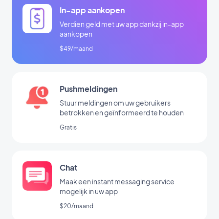
In-app aankopen
Verdien geld met uw app dankzij in-app
aankopen
$49/maand
Pushmeldingen
Stuur meldingen om uw gebruikers
betrokken en geïnformeerd te houden
Gratis
Chat
Maak een instant messaging service
mogelijk in uw app
$20/maand