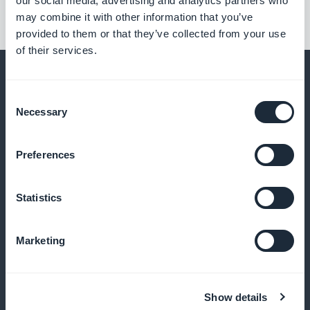
our social media, advertising and analytics partners who
may combine it with other information that you’ve
provided to them or that they’ve collected from your use
of their services.
Consent
Necessary
Selection
En nog veel meer
Preferences
Statistics
Marketing
Testritten opslaan
Lezers slaan je tests op om ze later opnieuw te lezen,
Show details