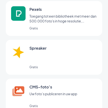
Pexels
Toegang tot een bibliotheek met meer dan
500.000 foto's in hoge resolutie,
rechtstreeks vanuit uw backoffice
Gratis
Spreaker
Gratis
CMS-foto’s
Uw foto’s publiceren in uw app
Gratis