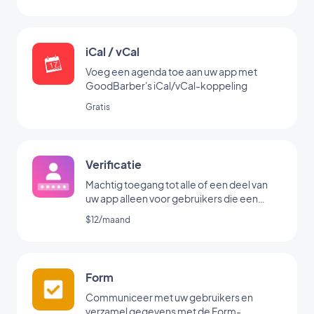
iCal / vCal
Voeg een agenda toe aan uw app met
GoodBarber's iCal/vCal-koppeling
Gratis
Verificatie
Machtig toegang tot alle of een deel van
uw app alleen voor gebruikers die een
gebruikersnaam en / of wachtwoord
$12/maand
hebben
Form
Communiceer met uw gebruikers en
verzamel gegevens met de Form-