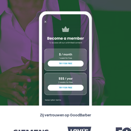
Zij vertrouwen op GoodBarber