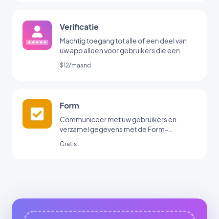
Verificatie
Machtig toegang tot alle of een deel van
uw app alleen voor gebruikers die een
gebruikersnaam en / of wachtwoord
$12/maand
hebben
Form
Communiceer met uw gebruikers en
verzamel gegevens met de Form-
koppeling van GoodBarber.
Gratis