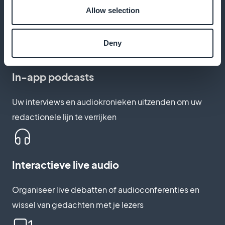
Allow selection
Breng je lezers op de hoogte van elke nieuwe
publicatie en vergroot het lezerspubliek
Deny
In-app podcasts
Uw interviews en audiokronieken uitzenden om uw
redactionele lijn te verrijken
Interactieve live audio
Organiseer live debatten of audioconferenties en
wissel van gedachten met je lezers