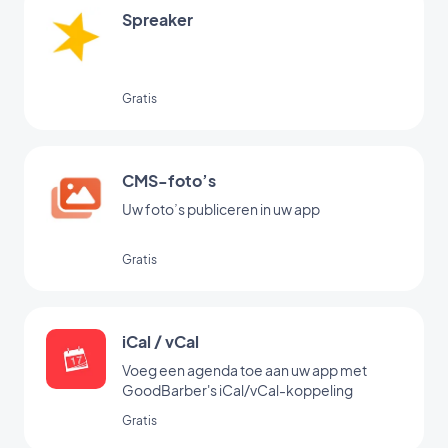
Spreaker
Gratis
CMS-foto’s
Uw foto’s publiceren in uw app
Gratis
iCal / vCal
Voeg een agenda toe aan uw app met
GoodBarber's iCal/vCal-koppeling
Gratis