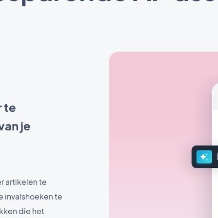
r te
van je
 artikelen te
e invalshoeken te
kken die het