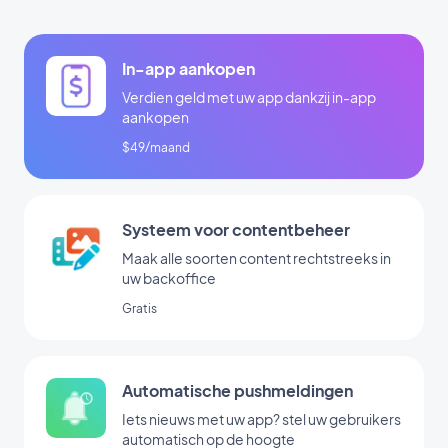
In-app aankopen
Verdien geld met uw app dankzij in-app
aankopen
$49/maand
Systeem voor contentbeheer
Maak alle soorten content rechtstreeks in
uw backoffice
Gratis
Automatische pushmeldingen
Iets nieuws met uw app? stel uw gebruikers
automatisch op de hoogte