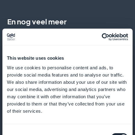
En nog veel meer
This website uses cookies
We use cookies to personalise content and ads, to
provide social media features and to analyse our traffic.
Gedetailleerde statistieken over
We also share information about your use of our site with
abonnees op inhoud over astronomie en
our social media, advertising and analytics partners who
ruimtevaart
may combine it with other information that you’ve
provided to them or that they’ve collected from your use
Krijg toegang tot nauwkeurige analyses van je
of their services.
abonnees en optimaliseer je contentstrategie
Consent