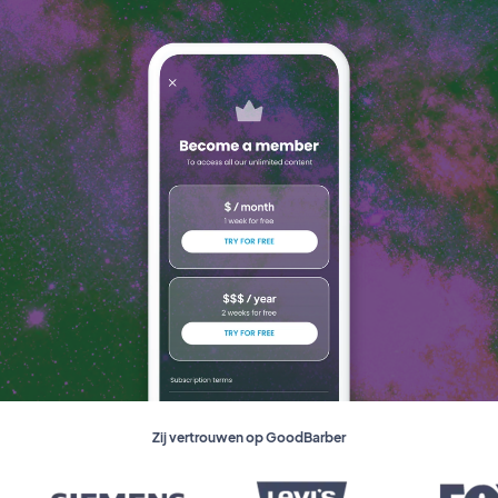
Zij vertrouwen op GoodBarber