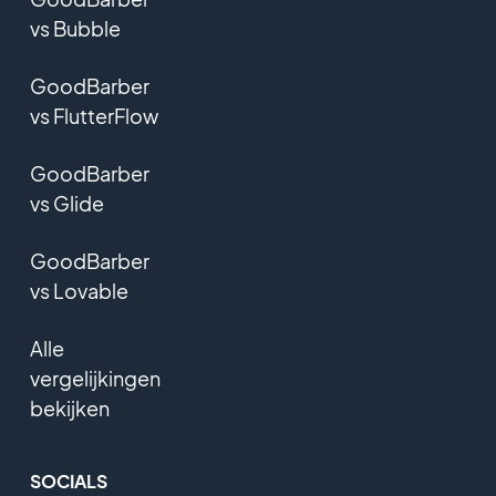
vs Bubble
GoodBarber
vs FlutterFlow
GoodBarber
vs Glide
GoodBarber
vs Lovable
Alle
vergelijkingen
bekijken
SOCIALS