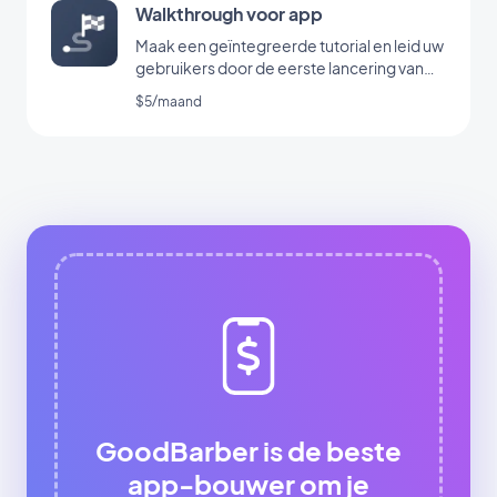
Walkthrough voor app
Maak een geïntegreerde tutorial en leid uw
gebruikers door de eerste lancering van
uw app
$5/maand
GoodBarber is de beste
app-bouwer om je