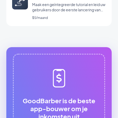
Maak een geïntegreerde tutorial en leid uw
gebruikers door de eerste lancering van
uw app
$5/maand
GoodBarber is de beste
app-bouwer om je
inkomsten uit