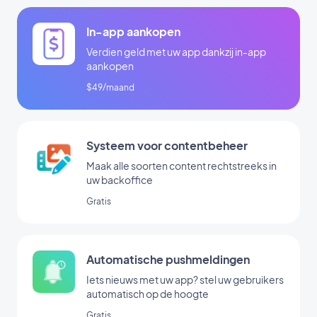
In-app aankopen
Verdien geld met uw app dankzij in-app
aankopen
$49/maand
Systeem voor contentbeheer
Maak alle soorten content rechtstreeks in
uw backoffice
Gratis
Automatische pushmeldingen
Iets nieuws met uw app? stel uw gebruikers
automatisch op de hoogte
Gratis