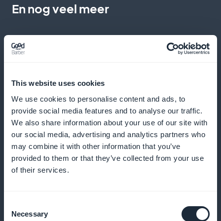
En nog veel meer
This website uses cookies
Gedetailleerde statistieken over
We use cookies to personalise content and ads, to
provide social media features and to analyse our traffic.
abonnees op inhoud voor gezins- en
We also share information about your use of our site with
kinderevenementen
our social media, advertising and analytics partners who
may combine it with other information that you’ve
Krijg toegang tot nauwkeurige analyses van je
provided to them or that they’ve collected from your use
abonnees en optimaliseer je contentstrategie
of their services.
Consent
Widget voor abonnementenpromotie
Necessary
Selection