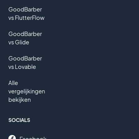
GoodBarber
vs FlutterFlow
GoodBarber
vs Glide
GoodBarber
vs Lovable
Alle
vergelijkingen
bekijken
SOCIALS
Facebook