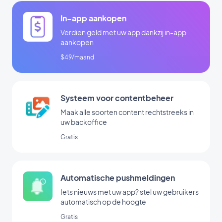
In-app aankopen
Verdien geld met uw app dankzij in-app
aankopen
$49/maand
Systeem voor contentbeheer
Maak alle soorten content rechtstreeks in
uw backoffice
Gratis
Automatische pushmeldingen
Iets nieuws met uw app? stel uw gebruikers
automatisch op de hoogte
Gratis