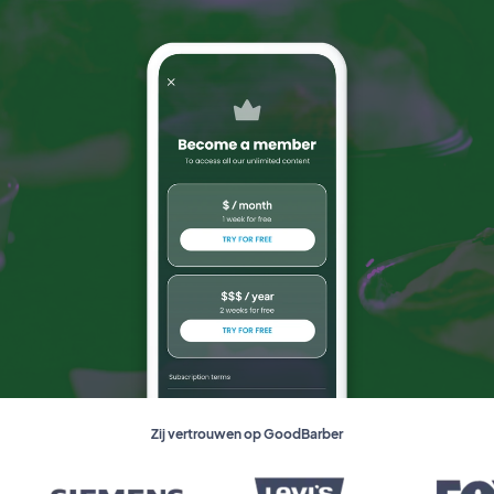
Zij vertrouwen op GoodBarber