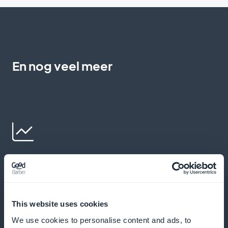
En nog veel meer
Foto's van hoge kwaliteit
Elk artikel gaat vergezeld van foto's van prachtig
gepresenteerde gerechten om je te inspireren en te
This website uses cookies
begeleiden bij het koken
We use cookies to personalise content and ads, to