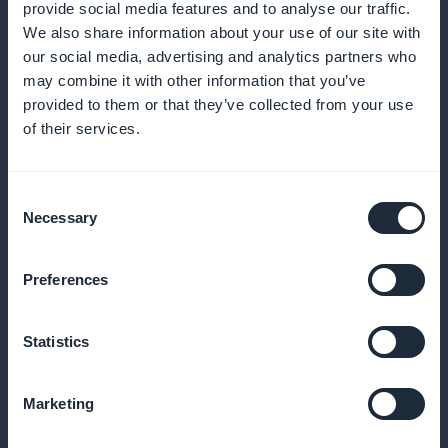
provide social media features and to analyse our traffic.
We also share information about your use of our site with
our social media, advertising and analytics partners who
Exclusieve interviews met de chef-koks
may combine it with other information that you’ve
provided to them or that they’ve collected from your use
Geniet van diepgaande interviews met bekende
of their services.
chef-koks die hun culinaire filosofieën en
achtergronden delen
Consent
Necessary
Selection
Lijsten met zeldzame ingrediënten en
Preferences
waar je ze kunt vinden
Statistics
Ontdek waar je de speciale ingrediënten voor deze
toprecepten kunt kopen
Marketing