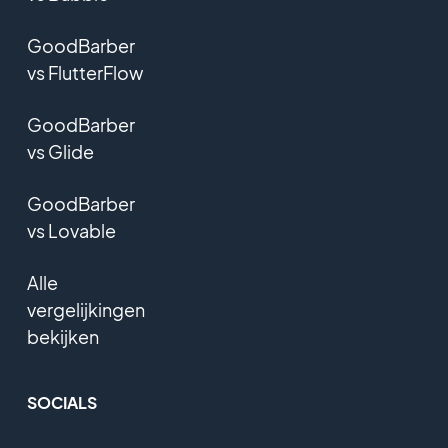
GoodBarber
vs FlutterFlow
GoodBarber
vs Glide
GoodBarber
vs Lovable
Alle
vergelijkingen
bekijken
SOCIALS