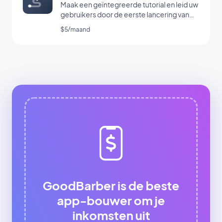
Maak een geïntegreerde tutorial en leid uw
gebruikers door de eerste lancering van
uw app
$5/maand
GoodBarber is de beste
app-bouwer om je
inkomsten uit