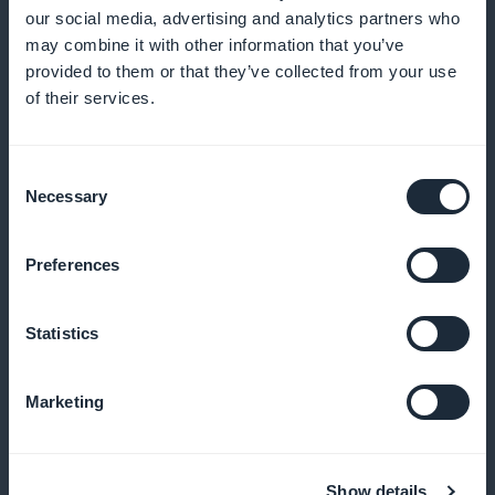
our social media, advertising and analytics partners who
Analyseer engagementgegevens om je
may combine it with other information that you’ve
provided to them or that they’ve collected from your use
aanbiedingen te optimaliseren
of their services.
Consent
Promotionele widget
Necessary
Selection
Gebruik widgets om je abonnementen actief te
Preferences
promoten op de app
Statistics
Commissievrij
Marketing
Behoud 100% van je inkomsten uit abonnementen
Show details