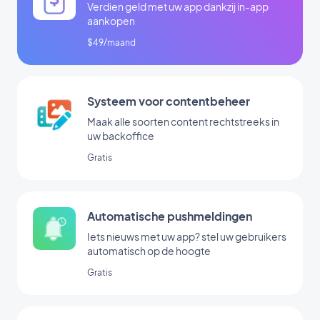
Verdien geld met uw app dankzij in-app
aankopen
$49/maand
Systeem voor contentbeheer
Maak alle soorten content rechtstreeks in
uw backoffice
Gratis
Automatische pushmeldingen
Iets nieuws met uw app? stel uw gebruikers
automatisch op de hoogte
Gratis