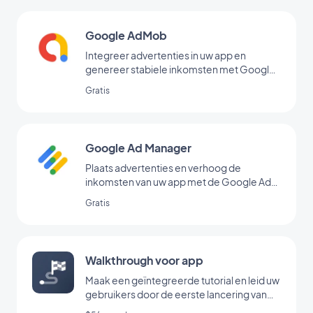
Google AdMob
Integreer advertenties in uw app en
genereer stabiele inkomsten met Google
AdMob
Gratis
Google Ad Manager
Plaats advertenties en verhoog de
inkomsten van uw app met de Google Ad
Manager-extensie
Gratis
Walkthrough voor app
Maak een geïntegreerde tutorial en leid uw
gebruikers door de eerste lancering van
uw app