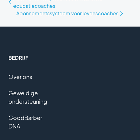
educatiecoaches
Abonnementssysteem voor levenscoaches
BEDRIJF
Over ons
Geweldige
ondersteuning
GoodBarber
DNA