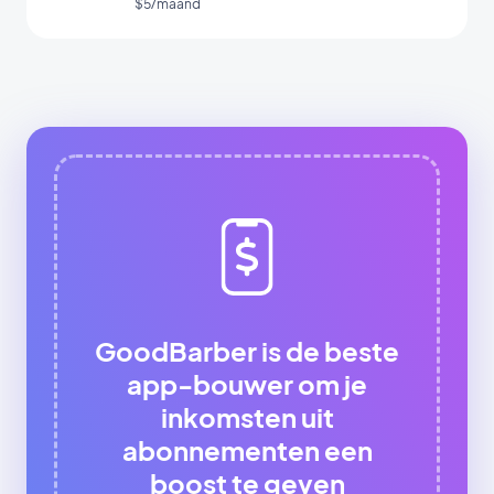
$5/maand
GoodBarber is de beste
app-bouwer om je
inkomsten uit
abonnementen een
boost te geven