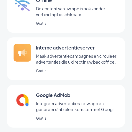
Offline
De content van uw app is ook zonder
verbinding beschikbaar
Gratis
Interne advertentieserver
Maak advertentiecampagnes en circuleer
advertenties die u direct in uw backoffice
hebt toegevoegd
Gratis
Google AdMob
Integreer advertenties in uw app en
genereer stabiele inkomsten met Google
AdMob
Gratis