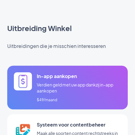
Uitbreiding Winkel
Uitbreidingen die je misschien interesseren
In-app aankopen
Verdien geld met uw app dankzij in-app
aankopen
$49/maand
Systeem voor contentbeheer
Maak alle soorten content rechtstreeks in