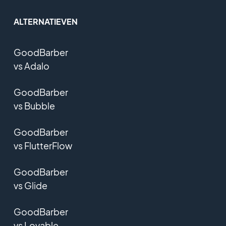
ALTERNATIEVEN
GoodBarber
vs Adalo
GoodBarber
vs Bubble
GoodBarber
vs FlutterFlow
GoodBarber
vs Glide
GoodBarber
vs Lovable