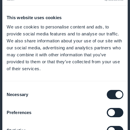
Gedetailleerd inzicht in modetrends
This website uses cookies
We use cookies to personalise content and ads, to
Geef diepgaande analyses van huidige en
provide social media features and to analyse our traffic.
toekomstige ontwikkelingen in herenmode om je
We also share information about your use of our site with
abonnees op de hoogte te houden
our social media, advertising and analytics partners who
may combine it with other information that you’ve
provided to them or that they’ve collected from your use
of their services.
Verhoogde zichtbaarheid vanaf de
startpagina
Consent
Necessary
Selection
Zorg ervoor dat je abonnementsaanbiedingen direct
zichtbaar en aantrekkelijk zijn zodra je de applicatie
Preferences
opent