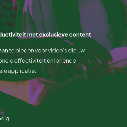
ductiviteit met exclusieve content
n te bieden voor video's die uw
nele effectiviteit en lonende
le applicatie.
odig