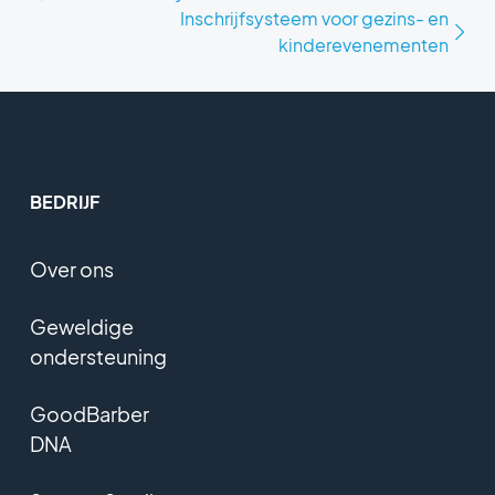
Inschrijfsysteem voor gezins- en
kinderevenementen
BEDRIJF
Over ons
Geweldige
ondersteuning
GoodBarber
DNA