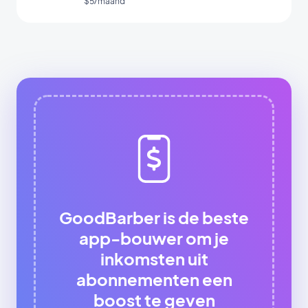
$5/maand
GoodBarber is de beste
app-bouwer om je
inkomsten uit
abonnementen een
boost te geven