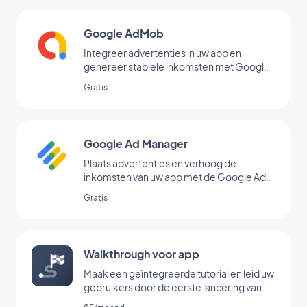
Google AdMob
Integreer advertenties in uw app en
genereer stabiele inkomsten met Google
AdMob
Gratis
Google Ad Manager
Plaats advertenties en verhoog de
inkomsten van uw app met de Google Ad
Manager-extensie
Gratis
Walkthrough voor app
Maak een geïntegreerde tutorial en leid uw
gebruikers door de eerste lancering van
uw app