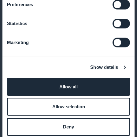
Preferences
Verhoog je conversies door promoties direct op de
startpagina weer te geven
Statistics
Marketing
Geen commissie op inkomsten uit
abonnementen
Show details
Behoud 100% van je inkomen dankzij GoodBarber,
zonder commissiekosten
Allow all
Allow selection
Aanpassen van de inschrijfpagina
Maak een inschrijfpagina die je merk weerspiegelt
Deny
en je gebruikers aanspreekt