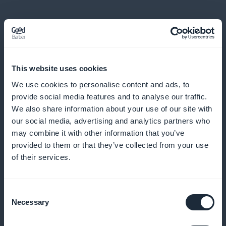
This website uses cookies
Gedetailleerde statistieken over
We use cookies to personalise content and ads, to
provide social media features and to analyse our traffic.
abonnees op sportcontent
We also share information about your use of our site with
our social media, advertising and analytics partners who
Krijg toegang tot nauwkeurige analyses van je
may combine it with other information that you’ve
abonnees en optimaliseer je contentstrategie
provided to them or that they’ve collected from your use
of their services.
Widget voor abonnementenpromotie
Consent
beschikbaar op de startpagina van de
Necessary
Selection
mobiele applicatie