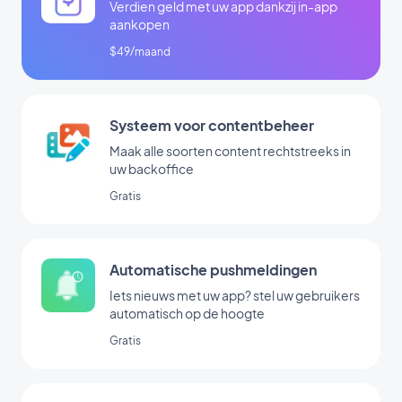
Verdien geld met uw app dankzij in-app
aankopen
$49/maand
Systeem voor contentbeheer
Maak alle soorten content rechtstreeks in
uw backoffice
Gratis
Automatische pushmeldingen
Iets nieuws met uw app? stel uw gebruikers
automatisch op de hoogte
Gratis