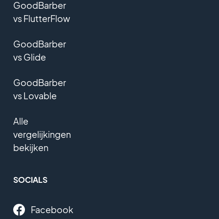
GoodBarber
vs FlutterFlow
GoodBarber
vs Glide
GoodBarber
vs Lovable
Alle
vergelijkingen
bekijken
SOCIALS
Facebook