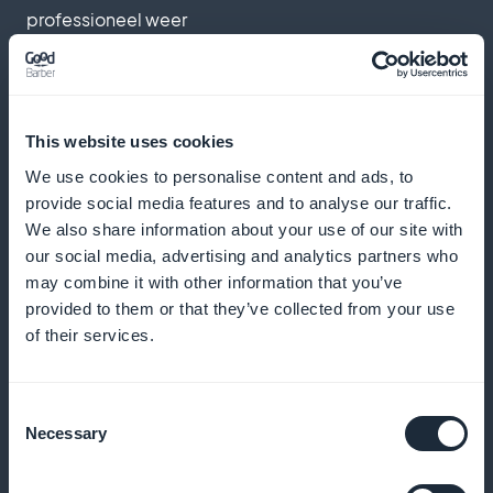
professioneel weer
Automatische herinneringen en
This website uses cookies
pushmeldingen
We use cookies to personalise content and ads, to
provide social media features and to analyse our traffic.
Stuur herinneringen en meldingen om het aantal no-
We also share information about your use of our site with
shows te verminderen en regelmatige boekingen
our social media, advertising and analytics partners who
aan te moedigen
may combine it with other information that you’ve
provided to them or that they’ve collected from your use
of their services.
Loyaliteitsprogramma voor uw klanten
Consent
Necessary
Beloon je trouwe klanten met exclusieve voordelen
Selection
en beloningen