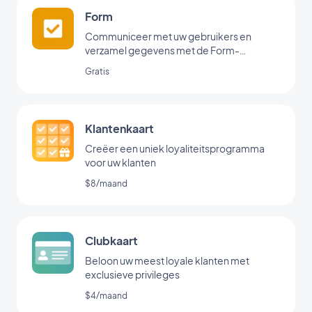
Form
Communiceer met uw gebruikers en
verzamel gegevens met de Form-
koppeling van GoodBarber.
Gratis
Klantenkaart
Creëer een uniek loyaliteitsprogramma
voor uw klanten
$8/maand
Clubkaart
Beloon uw meest loyale klanten met
exclusieve privileges
$4/maand