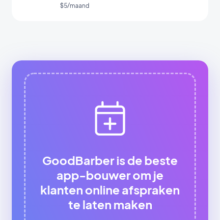
uw app
$5/maand
GoodBarber is de beste
app-bouwer om je
klanten online afspraken
te laten maken