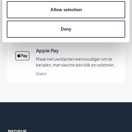
Klarna
Allow selection
Verhoog uw verkoop met de betaaloptie
'Buy Now Pay Later'
Gratis
Deny
Apple Pay
Maak het uw klanten eenvoudiger om te
betalen, met slechts één klik en volstrekt
veilig
Gratis
BEDRIJF