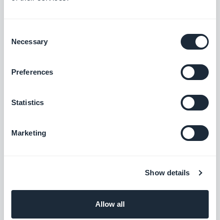
Bied een nieuwe betaaloplossing aan die
veel gebruikt wordt in België
Gratis
Consent
Necessary
Selection
EPS
Preferences
Bied een nieuwe betalingsoplossing aan
om de Oostenrijkse markt te veroveren
Statistics
Gratis
Marketing
Przelewy24
Bied een nieuwe betalingsoplossing aan
om de Poolse markt te veroveren
Show details
Gratis
Allow all