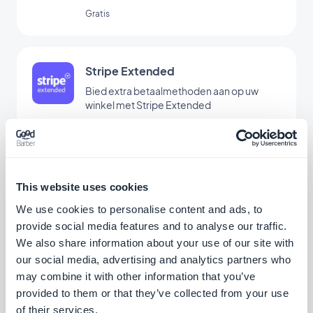
gemakkelijker
Gratis
Stripe Extended
Bied extra betaalmethoden aan op uw
winkel met Stripe Extended
Gratis
Alipay
This website uses cookies
Bied uw klanten uit China een populaire
We use cookies to personalise content and ads, to
betaaloplossing aan
provide social media features and to analyse our traffic.
Gratis
We also share information about your use of our site with
our social media, advertising and analytics partners who
may combine it with other information that you’ve
provided to them or that they’ve collected from your use
Bancontact
of their services.