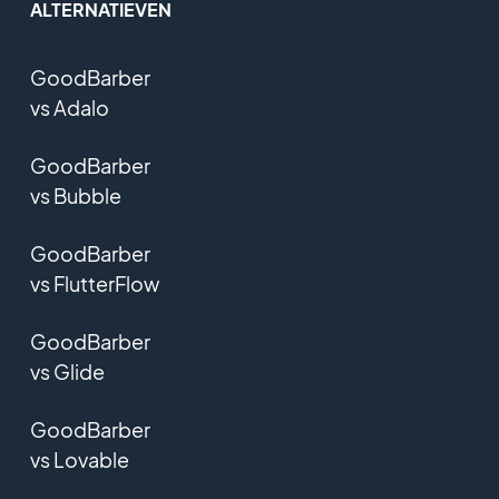
ALTERNATIEVEN
GoodBarber
vs Adalo
GoodBarber
vs Bubble
GoodBarber
vs FlutterFlow
GoodBarber
vs Glide
GoodBarber
vs Lovable