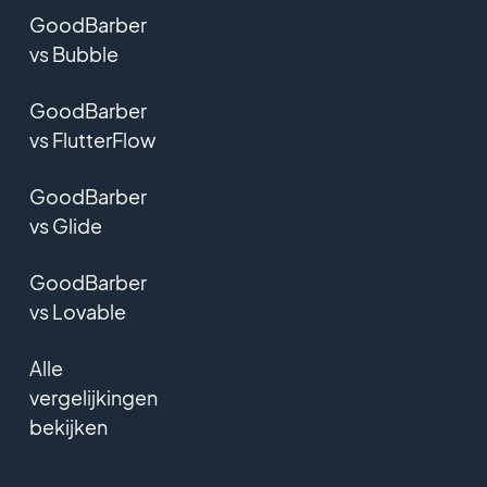
GoodBarber
vs Bubble
GoodBarber
vs FlutterFlow
GoodBarber
vs Glide
GoodBarber
vs Lovable
Alle
vergelijkingen
bekijken