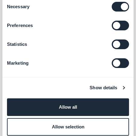
Consent
EPS
Necessary
Selection
Bied een nieuwe betalingsoplossing aan
om de Oostenrijkse markt te veroveren
Preferences
Gratis
Statistics
Przelewy24
Bied een nieuwe betalingsoplossing aan
Marketing
om de Poolse markt te veroveren
Gratis
Show details
Klarna
Allow all
Verhoog uw verkoop met de betaaloptie
'Buy Now Pay Later'
Gratis
Allow selection