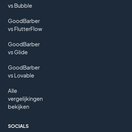
vs Bubble
GoodBarber
vs FlutterFlow
GoodBarber
vs Glide
GoodBarber
vs Lovable
Alle
vergelijkingen
bekijken
SOCIALS