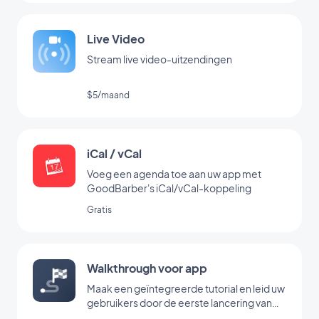
Live Video
Stream live video-uitzendingen
$5/maand
iCal / vCal
Voeg een agenda toe aan uw app met
GoodBarber's iCal/vCal-koppeling
Gratis
Walkthrough voor app
Maak een geïntegreerde tutorial en leid uw
gebruikers door de eerste lancering van
uw app