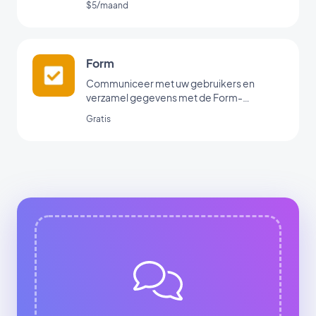
$5/maand
Form
Communiceer met uw gebruikers en
verzamel gegevens met de Form-
koppeling van GoodBarber.
Gratis