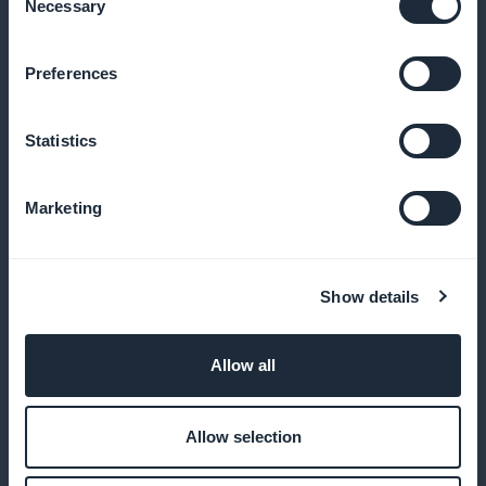
Necessary
Selection
Verspreid psycho-educatieve artikelen
Preferences
Bied inhoud aan om uw patiënten te helpen
aandoeningen en hun behandelingen te begrijpen
Statistics
Marketing
Vertrouwelijke audio-afleveringen
toevoegen
Show details
Geef toegang tot je advies via een beveiligde
podcast die op elk moment toegankelijk is
Allow all
Allow selection
Maak therapeutische video's