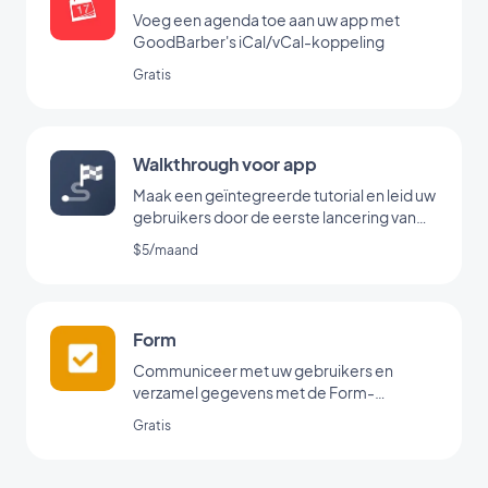
Voeg een agenda toe aan uw app met
GoodBarber's iCal/vCal-koppeling
Gratis
Walkthrough voor app
Maak een geïntegreerde tutorial en leid uw
gebruikers door de eerste lancering van
uw app
$5/maand
Form
Communiceer met uw gebruikers en
verzamel gegevens met de Form-
koppeling van GoodBarber.
Gratis