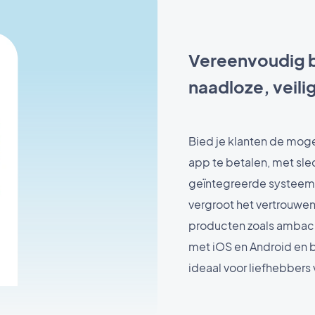
Vereenvoudig b
naadloze, veili
Bied je klanten de moge
app te betalen, met slec
geïntegreerde systeem 
vergroot het vertrouwe
producten zoals ambach
met iOS en Android en b
ideaal voor liefhebbers