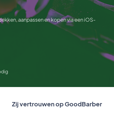
dekken, aanpassen en kopen via een iOS-
odig
Zij vertrouwen op GoodBarber