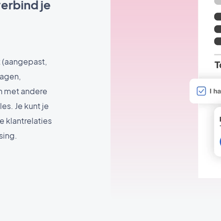
erbind je
 (aangepast,
dagen,
en met andere
es. Je kunt je
e klantrelaties
sing.