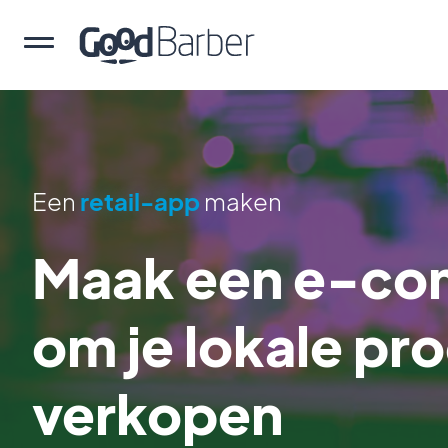
Een
retail-app
maken
Maak een e-co
om je lokale pr
verkopen