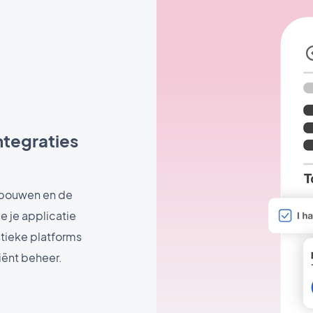
ntegraties
e bouwen en de
e je applicatie
stieke platforms
iënt beheer.