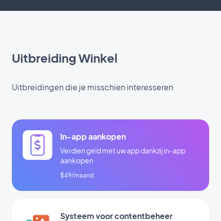
Uitbreiding Winkel
Uitbreidingen die je misschien interesseren
In-app aankopen
Verdien geld met uw app dankzij in-app
aankopen
$49/maand
Systeem voor contentbeheer