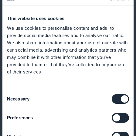
En nog veel meer
This website uses cookies
We use cookies to personalise content and ads, to
provide social media features and to analyse our traffic.
We also share information about your use of our site with
our social media, advertising and analytics partners who
may combine it with other information that you’ve
provided to them or that they’ve collected from your use
Gedetailleerde abonnementsstatistieken
of their services.
Krijg toegang tot nauwkeurige analyses om de groei
en betrokkenheid van je publiek te volgen
Consent
Necessary
Selection
Preferences
Abonnementspromotie op de startpagina
van de app