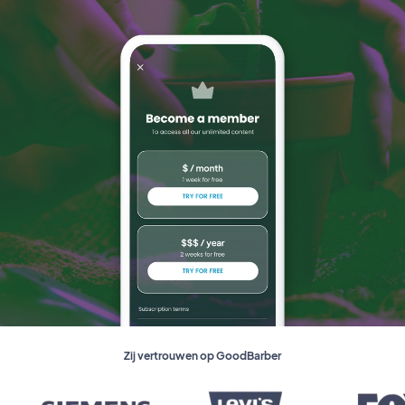
Zij vertrouwen op GoodBarber