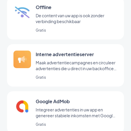
Offline
De content van uw app is ook zonder
verbinding beschikbaar
Gratis
Interne advertentieserver
Maak advertentiecampagnes en circuleer
advertenties die u direct in uw backoffice
hebt toegevoegd
Gratis
Google AdMob
Integreer advertenties in uw app en
genereer stabiele inkomsten met Google
AdMob
Gratis