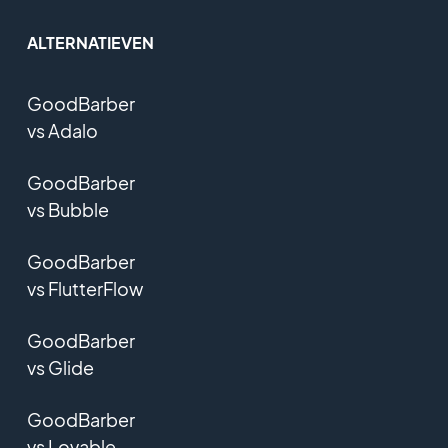
ALTERNATIEVEN
GoodBarber
vs Adalo
GoodBarber
vs Bubble
GoodBarber
vs FlutterFlow
GoodBarber
vs Glide
GoodBarber
vs Lovable