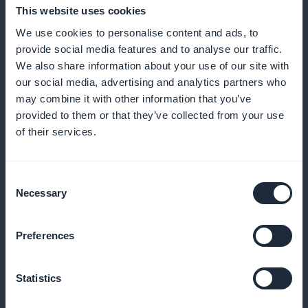
This website uses cookies
Analytics voor een geoptimaliseerde
We use cookies to personalise content and ads, to
provide social media features and to analyse our traffic.
contentstrategie
We also share information about your use of our site with
our social media, advertising and analytics partners who
Gebruik gegevens om je strategie te verfijnen en
may combine it with other information that you’ve
bied aan wat je publiek wil
provided to them or that they’ve collected from your use
of their services.
Zichtbaarheid van
Consent
abonnementsaanbiedingen
Necessary
Selection
Gebruik een speciale widget om je
Preferences
abonnementsaanbiedingen effectief te promoten
Statistics