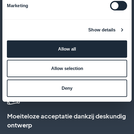
Krijg 100% van je
Marketing
abonnementsinkomsten terug
Alle inkomsten uit abonnementen worden aan jou
Show details
doorgegeven, zonder verborgen kosten
Allow all
De inschrijvingspagina aanpassen
Allow selection
Creëer een abonnementservaring die de identiteit
en waarden van je tijdschrift weerspiegelt
Deny
Moeiteloze acceptatie dankzij deskundig
ontwerp