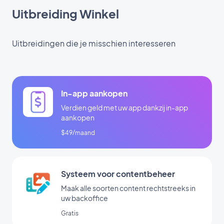
Uitbreiding Winkel
Uitbreidingen die je misschien interesseren
In-app aankopen
Verdien geld met uw app dankzij in-app
aankopen
$49/maand
Systeem voor contentbeheer
Maak alle soorten content rechtstreeks in
uw backoffice
Gratis