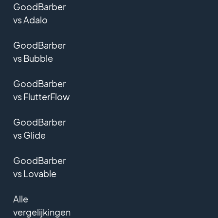
GoodBarber
vs Adalo
GoodBarber
vs Bubble
GoodBarber
vs FlutterFlow
GoodBarber
vs Glide
GoodBarber
vs Lovable
Alle
vergelijkingen