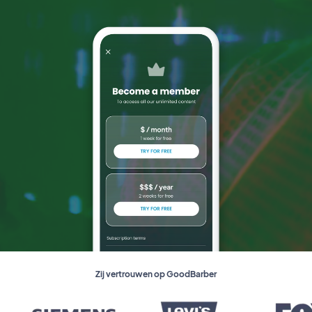
Zij vertrouwen op GoodBarber