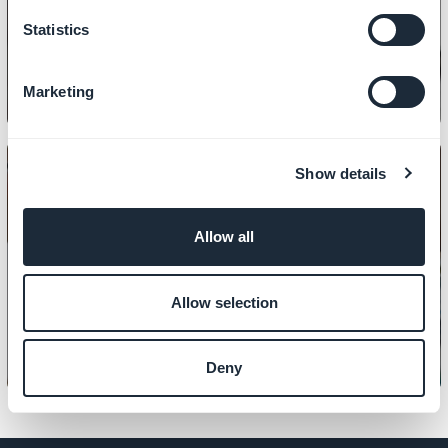
Hoe u artikelen maakt
Statistics
Marketing
Show details
Allow all
INHOUD
Hoe een fotogalerij weergeeft
Allow selection
Deny