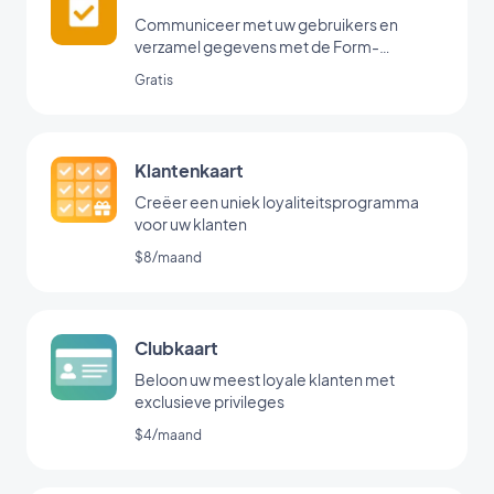
Communiceer met uw gebruikers en
verzamel gegevens met de Form-
koppeling van GoodBarber.
Gratis
Klantenkaart
Creëer een uniek loyaliteitsprogramma
voor uw klanten
$8/maand
Clubkaart
Beloon uw meest loyale klanten met
exclusieve privileges
$4/maand