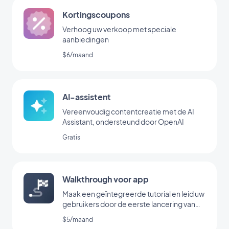
Kortingscoupons
Verhoog uw verkoop met speciale
aanbiedingen
$6/maand
AI-assistent
Vereenvoudig contentcreatie met de AI
Assistant, ondersteund door OpenAI
Gratis
Walkthrough voor app
Maak een geïntegreerde tutorial en leid uw
gebruikers door de eerste lancering van
uw app
$5/maand