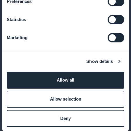
Preferences
Exclusieve lidmaatschapskaart
Statistics
Bied exclusieve voordelen aan je vaste klanten
Marketing
Analyse van uw serviceprestaties
Show details
Gebruik statistieken om je diensten te optimaliseren
en de behoeften van je klanten te begrijpen
Allow all
Allow selection
Optimale gebruikerservaring
Deny
Bied een hoogwaardige applicatie met alle functies
van een native app