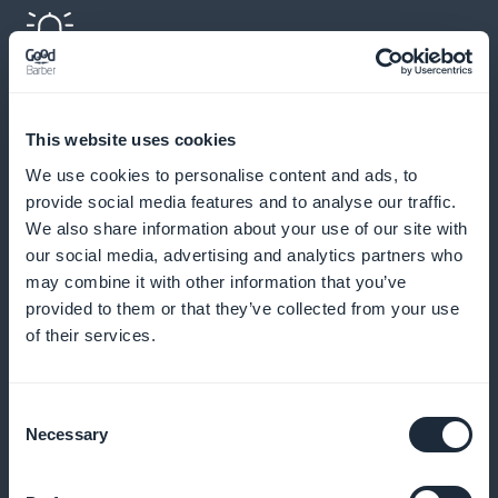
Automatische herinneringen en
pushmeldingen
This website uses cookies
We use cookies to personalise content and ads, to
Stuur herinneringen en kennisgevingen om het aantal
provide social media features and to analyse our traffic.
annuleringen te verminderen en regelmatige
We also share information about your use of our site with
boekingen aan te moedigen
our social media, advertising and analytics partners who
may combine it with other information that you’ve
provided to them or that they’ve collected from your use
of their services.
Loyaliteitsprogramma voor uw klanten
Beloon je trouwe klanten met exclusieve voordelen
Consent
Necessary
Selection
en beloningen