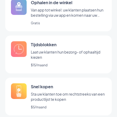
Ophalen in de winkel
Van app tot winkel: uw klanten plaatsen hun
bestelling via uw app en komen naar uw
winkel om het op te halen
Gratis
Tijdsblokken
Laat uw klanten hun bezorg- of ophaaltijd
kiezen
$15/maand
Snel kopen
Sta uw klanten toe om rechtstreeks van een
productlijst te kopen
$5/maand