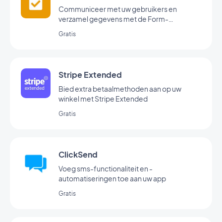
Communiceer met uw gebruikers en
verzamel gegevens met de Form-
koppeling van GoodBarber.
Gratis
Stripe Extended
Bied extra betaalmethoden aan op uw
winkel met Stripe Extended
Gratis
ClickSend
Voeg sms-functionaliteit en -
automatiseringen toe aan uw app
Gratis