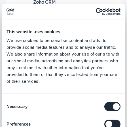
Zoho CRM
Uw klantrelaties verbeteren
Gratis
This website uses cookies
We use cookies to personalise content and ads, to
Loyalty program
provide social media features and to analyse our traffic.
We also share information about your use of our site with
Reward your customers and increase your
our social media, advertising and analytics partners who
sales
may combine it with other information that you’ve
$10/maand
provided to them or that they’ve collected from your use
of their services.
Walkthrough voor app
Consent
Maak een geïntegreerde tutorial en leid uw
Necessary
gebruikers door de eerste lancering van uw
Selection
app
$5/maand
Preferences