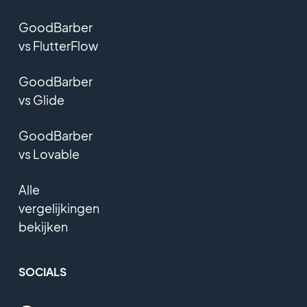
GoodBarber
vs FlutterFlow
GoodBarber
vs Glide
GoodBarber
vs Lovable
Alle
vergelijkingen
bekijken
SOCIALS