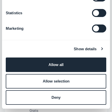
iDeal
Statistics
Bied een nieuwe betaaloplossing aan om de
Nederlandse markt te veroveren
Marketing
Gratis
Show details
ChatGPT
Uw app uitrusten met AI
Allow all
Gratis
Allow selection
Offline
Deny
De content van uw app is ook zonder
verbinding beschikbaar
Gratis