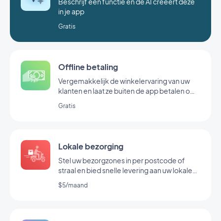
Beschrijf een functie en de AI creëert deze
in je app
Gratis
Offline betaling
Vergemakkelijk de winkelervaring van uw
klanten en laat ze buiten de app betalen om
een groter publiek te bereiken.
Gratis
Lokale bezorging
Stel uw bezorgzones in per postcode of
straal en bied snelle levering aan uw lokale
gemeenschap
$5/maand