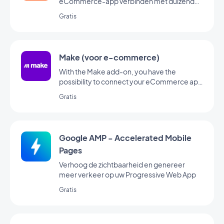
eCommerce-app verbinden met duizenden
andere online diensten. Het is de perfecte
Gratis
add-on om automatiseringen op te zetten
zonder te coderen. (U moet een account
hebben op zapier om deze add-on te
kunnen gebruiken)
Make (voor e-commerce)
With the Make add-on, you have the
possibility to connect your eCommerce app
to thousands of other online services. It's the
Gratis
perfect add-on to set up automations
without having to code. (You must have an
account at www.make.com to use this add-
on)
Google AMP - Accelerated Mobile
Pages
Verhoog de zichtbaarheid en genereer
meer verkeer op uw Progressive Web App
Gratis