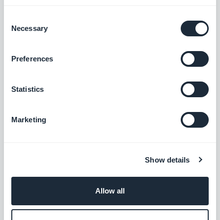
Hondentrainer
Hypnotherapeut
Consent
Necessary
Natuurgeneeskundige
Selection
Orthoptist
Osteopaat
Preferences
Chiropodist
Psycholoog
Statistics
Verpleegkundige in een privépraktijk
Tandheelkundig chirurg
Marketing
Dierenarts voor paarden
Slaapcoach
Show details
Seksuoloog
Vroedvrouw
Allow all
Pers en media