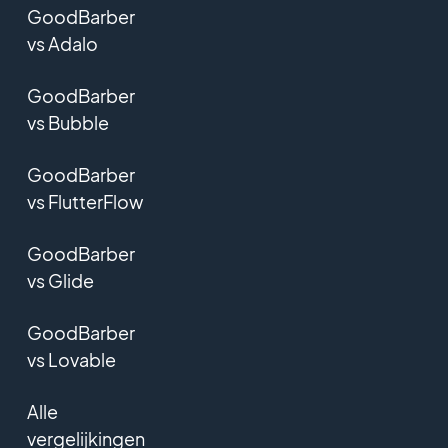
GoodBarber
vs Adalo
GoodBarber
vs Bubble
GoodBarber
vs FlutterFlow
GoodBarber
vs Glide
GoodBarber
vs Lovable
Alle
vergelijkingen