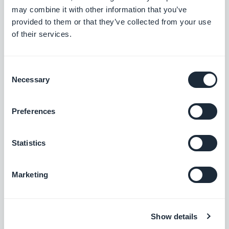
may combine it with other information that you’ve
provided to them or that they’ve collected from your use
Lokale ervaringen
of their services.
Gids voor lokale markten
Consent
Educatieve workshops
Necessary
Selection
Attracties en vrijetijdsgids
Evenementen
Preferences
Wandelroutes
Statistics
Evenementen en festivals
Beurzen
Marketing
Gids voor culturele en artistieke evenementen
Gids voor festivals en concerten
Show details
Gids voor sportevenementen