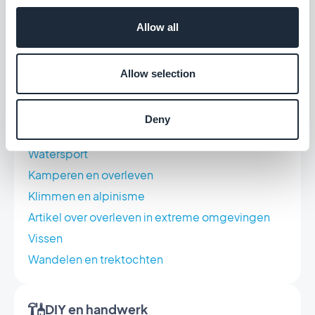
Gids voor familie-evenementen
Allow all
Liefdadigheidsevenementen
Professionele conferenties en seminars
Workshops en cursussen
Allow selection
Deny
Buitenactiviteiten
Watersport
Kamperen en overleven
Klimmen en alpinisme
Artikel over overleven in extreme omgevingen
Vissen
Wandelen en trektochten
DIY en handwerk