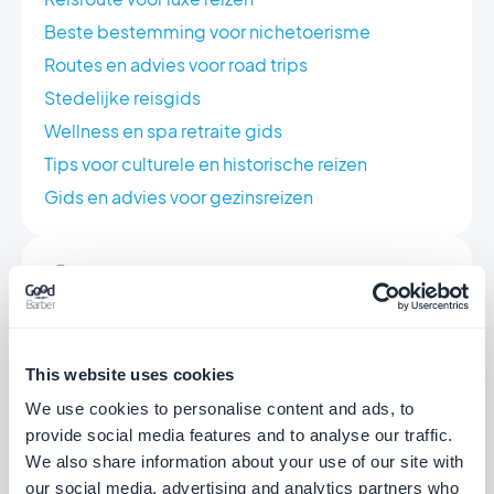
Beste bestemming voor nichetoerisme
Routes en advies voor road trips
Stedelijke reisgids
Wellness en spa retraite gids
Tips voor culturele en historische reizen
Gids en advies voor gezinsreizen
Stedelijke verkenning
Beste adres voor het nachtleven
Gastronomische ontdekkingen
This website uses cookies
Gids voor stedelijk vervoer
We use cookies to personalise content and ads, to
Unieke stedelijke ervaringen
provide social media features and to analyse our traffic.
Gids naar de beste winkels
We also share information about your use of our site with
Evenementen en festiviteiten
our social media, advertising and analytics partners who